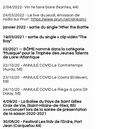
2/04/2022- Vin te faire boire (Nantes, 44)
24/03/2022 - Le live du jeudi, émission de
radio sur Prun':
https://www.prun.net/stream/
janvier 2022 - sortie du single "After the Battle
19/03/2021 - sortie du single + clip vidéo "The
Bay"
02/2021 -- BÔME nommé dans la catégorie
"Musique" pour le Trophée des Jeunes Talents
de Loire-Atlantique
22/10/20 - ANNULÉ COVID Le Contretemps
(Auray, 56)
23/10/20 - ANNULÉ COVID Le Coota (Erdeven,
56)
24/10/20 - ANNULÉ COVID Le Piège à çons (St
Dolay, 56)
4/09/20 -
La Balise du Pays de Saint Gilles
Croix de Vie
, (Saint-Hilaire-de-Riez, 85)
>>>Concert lors de la soirée de présentation
de la saison
2020-2021
30/08/20 - Festival Les Rdv de l'Erdre, Port
Jean (Carquefou 44)