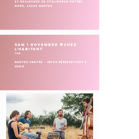
27 Boulevard de Stalingrad Entrée
Nord, 44000 Nantes
SAM 1 NOVEMBRE @chez
l'habitant
19h
Nantes centre - infos réservations à
venir