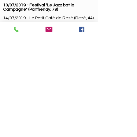
13/07/2019 - Festival "Le Jazz bat la
Campagne" (Parthenay, 79)
14/07/2019 - Le Petit Café de Rezé (Rezé, 44)
8/01/2019 - Théâtre de la Gobinière -
Showcase organisé par "Musique et Danse en
Loire-Atlantique"
6/12/2018 - Café sur Cour (Nantes, 44)
21/11/2018 - "Nuits du Jazz" au Bé2M (Nantes,
44)
17/11/2018 - Mélocotton (Nantes, 44)
11/11/2018 - Le Nid (Nantes, 44)
22/09/2018 - "La Balade des Ateliers", Cie des
Arts (Nantes, 44)
17/08/2018 - Festijazz (Houlgate, 14)
3/08/2018 - Crest Jazz Vocal Festival (Crest,
26)
2/08/2018 - Chez Eugène (Crest, 26)
28/07/2018 - Festival Jazz en ville (Grande
scène, Vannes, 56)