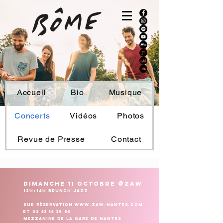
Accueil
Bio
Musique
Concerts
Vidéos
Photos
Revue de Presse
Contact
DIManche 11 OCTOBRE @zaw
12H+14H brunch jazz
sur réservation
www.zaw-nantes.com
et
02 53 35 38 80
Mezzanine de la Gare de Nantes